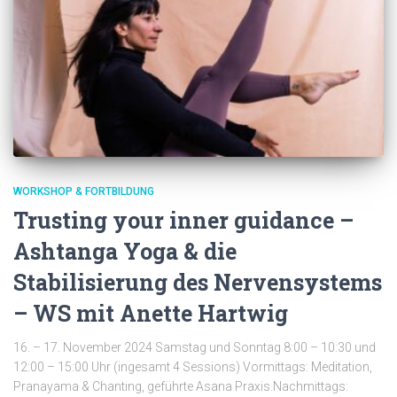
WORKSHOP & FORTBILDUNG
Trusting your inner guidance –
Ashtanga Yoga & die
Stabilisierung des Nervensystems
– WS mit Anette Hartwig
16. – 17. November 2024 Samstag und Sonntag 8:00 – 10:30 und
12:00 – 15:00 Uhr (ingesamt 4 Sessions) Vormittags: Meditation,
Pranayama & Chanting, geführte Asana Praxis.Nachmittags: