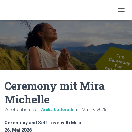
N
A
V
I
G
A
T
I
O
N
U
M
Ceremony mit Mira
S
C
H
Michelle
A
L
Veröffentlicht von
Anika Lutteroth
am
Mai 13, 2026
T
E
N
Ceremony and Self Love with Mira
26. Mai 2026