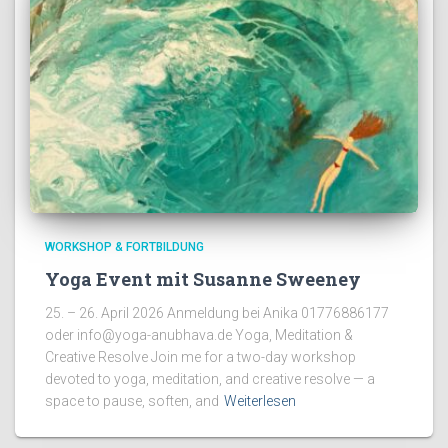
WORKSHOP & FORTBILDUNG
Yoga Event mit Susanne Sweeney
25. – 26. April 2026 Anmeldung bei Anika 01776886177
oder info@yoga-anubhava.de Yoga, Meditation &
Creative Resolve Join me for a two-day workshop
devoted to yoga, meditation, and creative resolve — a
space to pause, soften, and
Weiterlesen