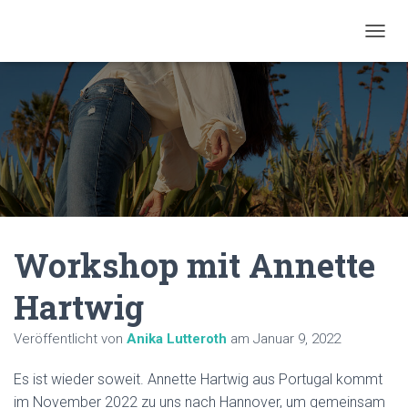
N
A
V
I
G
A
T
I
O
N
U
M
Workshop mit Annette
S
C
H
Hartwig
A
L
Veröffentlicht von
Anika Lutteroth
am
Januar 9, 2022
T
E
N
Es ist wieder soweit. Annette Hartwig aus Portugal kommt
im November 2022 zu uns nach Hannover, um gemeinsam