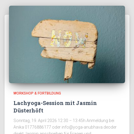
WORKSHOP & FORTBILDUNG
Lachyoga-Session mit Jasmin
Düsterhöft
Sonntag, 19. April 2026 12:30 – 13:45h Anmeldung bei
Anika 01776886177 oder info@yoga-anubhava.deoder
direkt Jasmin anschreiben für Fragen und